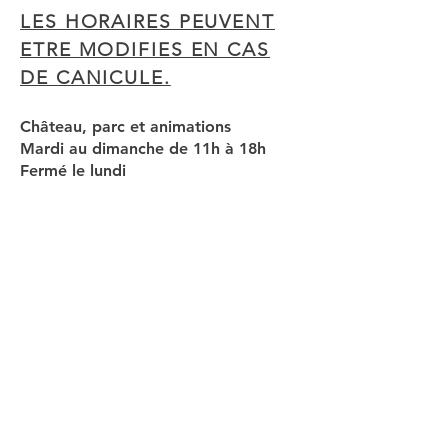
LES HORAIRES PEUVENT
ETRE MODIFIES EN CAS
DE CANICULE.
Château, parc et animations
Mardi au dimanche de 11h à 18h
Fermé le lundi
Campement des Héritiers de la Table
ronde
Mardi au dimanche du 11 juillet au
23 août De 14h à 18h
Sauf du 31/07 au 2 août
Restauration sur place du 11/07 au
23/08.
Tarifs du 4 juillet au 10 juillet / du 24
au 30 août :